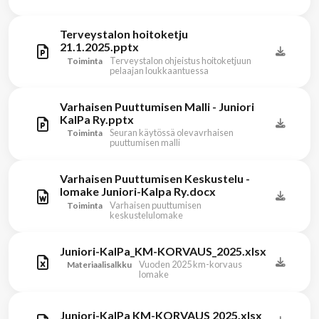
Terveystalon hoitoketju
21.1.2025.pptx
Terveystalon ohjeistus hoitoketjuun
Toiminta
pelaajan loukkaantuessa
Varhaisen Puuttumisen Malli - Juniori
KalPa Ry.pptx
Seuran käytössä olevavrhaisen
Toiminta
puuttumisen malli
Varhaisen Puuttumisen Keskustelu -
lomake Juniori-Kalpa Ry.docx
Varhaisen puuttumisen
Toiminta
keskustelulomake
Juniori-KalPa_KM-KORVAUS_2025.xlsx
Vuoden 2025 km-korvaus
Materiaalisalkku
lomake
Juniori-KalPa KM-KORVAUS 2025.xlsx