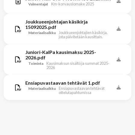
Km-korvauslomake 2025
Valmentajat
Joukkueenjohtajan käsikirja
15092025.pdf
Joukkueenjohtajien käsikirja,
Materiaalisalkku
jota päivitetään kausittain.
Juniori-KalPa kausimaksu 2025-
2026.pdf
Kausimaksun sisältö ja summat 2025-
Toiminta
2026
Ensiapuvastaavan tehtävät 1.pdf
Ensiapuvastaavan tehtävät
Materiaalisalkku
ottelutapahtumissa