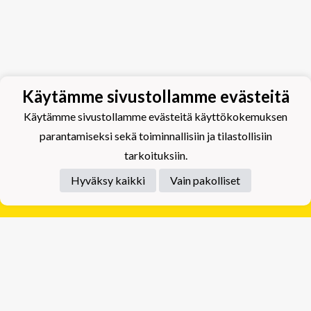
Käytämme sivustollamme evästeitä
Käytämme sivustollamme evästeitä käyttökokemuksen
parantamiseksi sekä toiminnallisiin ja tilastollisiin
tarkoituksiin.
Hyväksy kaikki
Vain pakolliset
Tietosuojaseloste
Tuplajäät Lippumäki - Rauhalahdentie 66, 70820
Kuopio
Tuplajäät Toivala - Tietäjäntie 2, 70900 Toivala