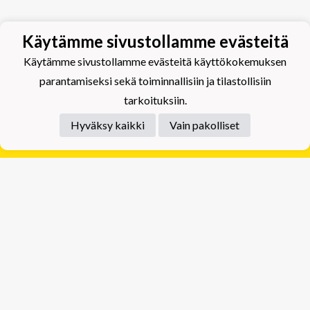
Käytämme sivustollamme evästeitä
Käytämme sivustollamme evästeitä käyttökokemuksen
parantamiseksi sekä toiminnallisiin ja tilastollisiin
tarkoituksiin.
Hyväksy kaikki
Vain pakolliset
Tietosuojaseloste
Tuplajäät Lippumäki - Rauhalahdentie 66, 70820
Kuopio
Tuplajäät Toivala - Tietäjäntie 2, 70900 Toivala
Powered by