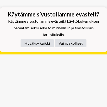
Käytämme sivustollamme evästeitä
Käytämme sivustollamme evästeitä käyttökokemuksen
parantamiseksi sekä toiminnallisiin ja tilastollisiin
tarkoituksiin.
Hyväksy kaikki
Vain pakolliset
Tietosuojaseloste
Tuplajäät Lippumäki - Rauhalahdentie 66, 70820
Kuopio
Tuplajäät Toivala - Tietäjäntie 2, 70900 Toivala
Powered by