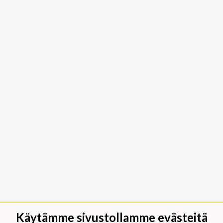
Käytämme sivustollamme evästeitä
jäät Lippumäki - Rauhalahdentie 66,