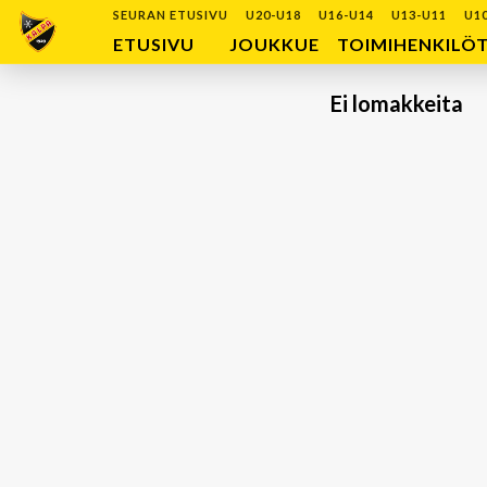
SEURAN ETUSIVU
U20-U18
U16-U14
U13-U11
U1
ETUSIVU
JOUKKUE
TOIMIHENKILÖ
Ei lomakkeita