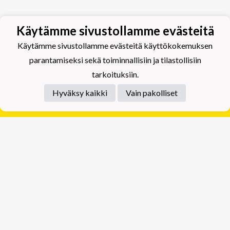
Käytämme sivustollamme evästeitä
Käytämme sivustollamme evästeitä käyttökokemuksen
parantamiseksi sekä toiminnallisiin ja tilastollisiin
tarkoituksiin.
Hyväksy kaikki
Vain pakolliset
Tietosuojaseloste
Tuplajäät Lippumäki - Rauhalahdentie 66, 70820
Kuopio
Tuplajäät Toivala - Tietäjäntie 2, 70900 Toivala
Powered by