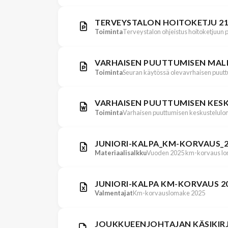
TERVEYSTALON HOITOKETJU 21.
Toiminta
Terveystalon ohjeistus hoitoketjuun
VARHAISEN PUUTTUMISEN MALLI
Toiminta
Seuran käytössä olevavrhaisen puutt
VARHAISEN PUUTTUMISEN KESK
Toiminta
Varhaisen puuttumisen keskustelul
JUNIORI-KALPA_KM-KORVAUS_2
Materiaalisalkku
Vuoden 2025 km-korvaus l
JUNIORI-KALPA KM-KORVAUS 2
Valmentajat
Km-korvauslomake 2025
JOUKKUEENJOHTAJAN KÄSIKIRJ