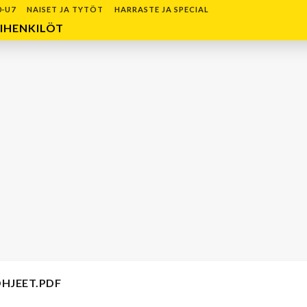
0-U7
NAISET JA TYTÖT
HARRASTE JA SPECIAL
IHENKILÖT
OHJEET.PDF