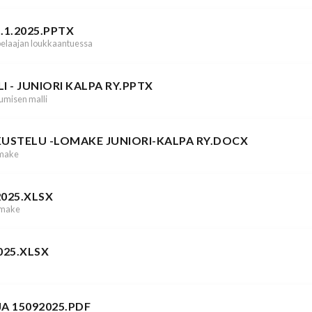
1.2025.PPTX
 pelaajan loukkaantuessa
 - JUNIORI KALPA RY.PPTX
umisen malli
USTELU -LOMAKE JUNIORI-KALPA RY.DOCX
omake
025.XLSX
omake
025.XLSX
A 15092025.PDF