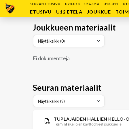
SEURAN ETUSIVU
U20-U18
U16-U14
U13-U11
U1
ETUSIVU
U12 ETELÄ
JOUKKUE
TOIM
Joukkueen materiaalit
Ei dokumentteja
Seuran materiaalit
TUPLAJÄIDEN HALLIEN KELLO-
Toiminta
Kellojen käyttöohjeet joukkueille