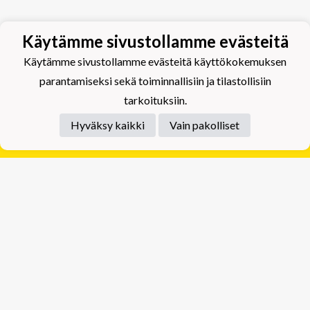
Käytämme sivustollamme evästeitä
Käytämme sivustollamme evästeitä käyttökokemuksen
parantamiseksi sekä toiminnallisiin ja tilastollisiin
tarkoituksiin.
Hyväksy kaikki
Vain pakolliset
Tietosuojaseloste
Tuplajäät Lippumäki - Rauhalahdentie 66, 70820
Kuopio
Tuplajäät Toivala - Tietäjäntie 2, 70900 Toivala
Powered by