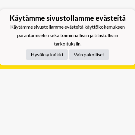
Käytämme sivustollamme evästeitä
Käytämme sivustollamme evästeitä käyttökokemuksen
parantamiseksi sekä toiminnallisiin ja tilastollisiin
tarkoituksiin.
Hyväksy kaikki
Vain pakolliset
Tietosuojaseloste
Tuplajäät Lippumäki - Rauhalahdentie 66, 70820
Kuopio
Tuplajäät Toivala - Tietäjäntie 2, 70900 Toivala
Powered by