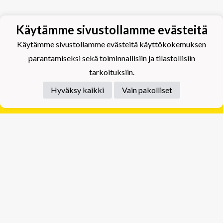
Käytämme sivustollamme evästeitä
Käytämme sivustollamme evästeitä käyttökokemuksen
parantamiseksi sekä toiminnallisiin ja tilastollisiin
tarkoituksiin.
Hyväksy kaikki
Vain pakolliset
Tietosuojaseloste
Tuplajäät Lippumäki - Rauhalahdentie 66, 70820
Kuopio
Tuplajäät Toivala - Tietäjäntie 2, 70900 Toivala
Powered by