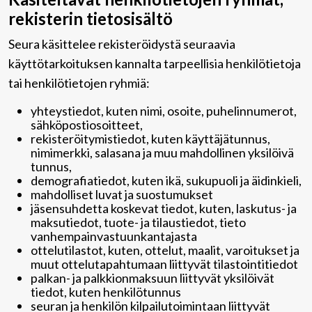
rekisterin tietosisältö
Seura käsittelee rekisteröidystä seuraavia
käyttötarkoituksen kannalta tarpeellisia henkilötietoja
tai henkilötietojen ryhmiä:
yhteystiedot, kuten nimi, osoite, puhelinnumerot,
sähköpostiosoitteet,
rekisteröitymistiedot, kuten käyttäjätunnus,
nimimerkki, salasana ja muu mahdollinen yksilöivä
tunnus,
demografiatiedot, kuten ikä, sukupuoli ja äidinkieli,
mahdolliset luvat ja suostumukset
jäsensuhdetta koskevat tiedot, kuten, laskutus- ja
maksutiedot, tuote- ja tilaustiedot, tieto
vanhempainvastuunkantajasta
ottelutilastot, kuten, ottelut, maalit, varoitukset ja
muut ottelutapahtumaan liittyvät tilastointitiedot
palkan- ja palkkionmaksuun liittyvät yksilöivät
tiedot, kuten henkilötunnus
seuran ja henkilön kilpailutoimintaan liittyvät