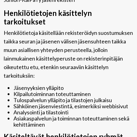
Henkilötietojen käsittelyn
tarkoitukset
Henkilötietoja käsitellään rekisteröidyn suostumuksen
taikka seuran ja jäsenen välisen jäsensuhteen taikka
muun asiallisen yhteyden perusteella, jolloin
lainmukainen käsittelyperuste on rekisterinpitäjän
oikeutettu etu, etenkin seuraaviin käsittelyn
tarkoituksiin:
Jäsenyyksien ylläpito
Kilpailutoiminnan toteuttaminen
Tulospalvelun ylläpito ja tilastojen julkaisu
Sähköinen jäsenviestintä, esimerkiksi webbisivut
Analysointi ja tilastointi
Asiakaspalvelun ja toiminnan toteuttaminen sekä
kehittäminen
Käsiteltävät henkilötietojen ryhmät,