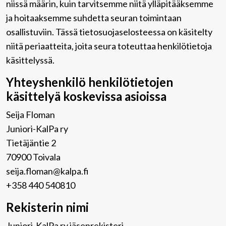
niissä määrin, kuin tarvitsemme niitä ylläpitääksemme
ja hoitaaksemme suhdetta seuran toimintaan
osallistuviin. Tässä tietosuojaselosteessa on käsitelty
niitä periaatteita, joita seura toteuttaa henkilötietoja
käsittelyssä.
Yhteyshenkilö henkilötietojen
käsittelyä koskevissa asioissa
Seija Floman
Juniori-KalPa ry
Tietäjäntie 2
70900 Toivala
seija.floman@kalpa.fi
+358 440 540810
Rekisterin nimi
Juniori-KalPa ry jäsenrekisteri