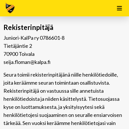
Rekisterinpitäjä
Juniori-KalPa ry 0786601-8
Tietäjäntie 2
70900 Toivala
seija.floman@kalpa.fi
Seura toimii rekisterinpitäjänä niille henkilötiedoille,
joita keräämme seuran toimintaan osallistuvista.
Rekisterinpitäjä on vastuussa sille annetuista
henkilötiedoista ja niiden käsittelystä. Tietosuojassa
kyse on luottamuksesta, ja yksityisyytesi sekä
henkilötietojesi suojaaminen on seuralle ensiarvoisen
tärkeää. Sen vuoksi keräämme henkilötietojasi vain