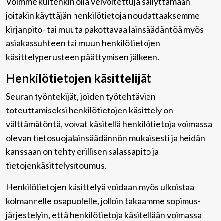
Voimme kuitenkin olla velvoitettuja säilyttämään
joitakin käyttäjän henkilötietoja noudattaaksemme
kirjanpito- tai muuta pakottavaa lainsäädäntöä myös
asiakassuhteen tai muun henkilötietojen
käsittelyperusteen päättymisen jälkeen.
Henkilötietojen käsittelijät
Seuran työntekijät, joiden työtehtävien
toteuttamiseksi henkilötietojen käsittely on
välttämätöntä, voivat käsitellä henkilötietoja voimassa
olevan tietosuojalainsäädännön mukaisesti ja heidän
kanssaan on tehty erillisen salassapito ja
tietojenkäsittelysitoumus.
Henkilötietojen käsittelyä voidaan myös ulkoistaa
kolmannelle osapuolelle, jolloin takaamme sopimus-
järjestelyin, että henkilötietoja käsitellään voimassa