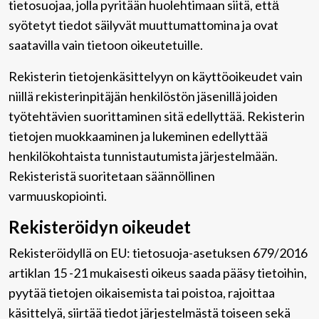
tietosuojaa, jolla pyritään huolehtimaan siitä, että̈
syötetyt tiedot säilyvät muuttumattomina ja ovat
saatavilla vain tietoon oikeutetuille.
Rekisterin tietojenkäsittelyyn on käyttöoikeudet vain
niillä rekisterinpitäjän henkilöstön jäsenillä joiden
työtehtävien suorittaminen sitä edellyttää. Rekisterin
tietojen muokkaaminen ja lukeminen edellyttää
henkilökohtaista tunnistautumista järjestelmään.
Rekisteristä suoritetaan säännöllinen
varmuuskopiointi.
Rekisteröidyn oikeudet
Rekisteröidyllä on EU: tietosuoja-asetuksen 679/2016
artiklan 15 -21 mukaisesti oikeus saada pääsy tietoihin,
pyytää tietojen oikaisemista tai poistoa, rajoittaa
käsittelyä, siirtää tiedot järjestelmästä toiseen sekä