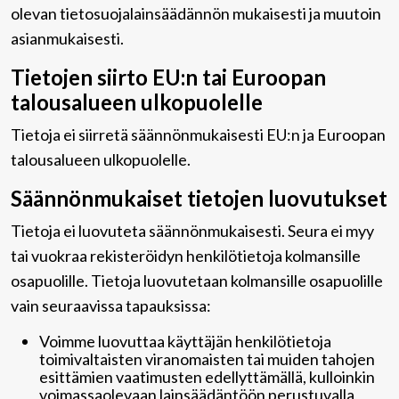
olevan tietosuojalainsäädännön mukaisesti ja muutoin
asianmukaisesti.
Tietojen siirto EU:n tai Euroopan
talousalueen ulkopuolelle
Tietoja ei siirretä säännönmukaisesti EU:n ja Euroopan
talousalueen ulkopuolelle.
Säännönmukaiset tietojen luovutukset
Tietoja ei luovuteta säännönmukaisesti. Seura ei myy
tai vuokraa rekisteröidyn henkilötietoja kolmansille
osapuolille. Tietoja luovutetaan kolmansille osapuolille
vain seuraavissa tapauksissa:
Voimme luovuttaa käyttäjän henkilötietoja
toimivaltaisten viranomaisten tai muiden tahojen
esittämien vaatimusten edellyttämällä, kulloinkin
voimassaolevaan lainsäädäntöön perustuvalla,