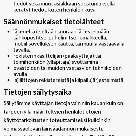
tiedot sekä muut asiakkaan suostumuksella
kerätyt tiedot, kuten henkilön kuva
Säännönmukaiset tietolähteet
jäseneltä itseltään suoraan järjestelmään,
sähköpostitse, puhelimitse, lomakkeella,
mobiilisovelluksen kautta, tai muulla vastaavalla
tavalla,
rekisterinkäsittelijän (pääkäyttäjä) tai
toimihenkilön (ylläpitäjä) syöttäminä
evästeiden tai muiden vastaavien tekniikoiden
avulla
lajiliittojen rekistereistä ja kilpailujärjestelmistä
Tietojen säilytysaika
Säilytämme käyttäjän tietoja vain niin kauan kuin on
tarpeen yllä määriteltyjen henkilötietojen
käyttötarkoitusten toteuttamiseksi kulloinkin
voimassaolevan lainsäädännön mukaisesti.