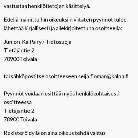
vastustaa henkilötietojen käsittelyä.
Edellä mainittuihin oikeuksiin viitaten pyynnöt tulee
lähettää kirjallisesti ja allekirjoitettuna osoitteella:
Juniori-KalPa ry / Tietosuoja
Tietäjäntie 2
70900 Toivala
tai sähköpostitse osoitteeseen seija.floman@kalpa.fi
Pyynnöt voidaan esittää myös henkilökohtaisesti
osoitteessa
Tietäjäntie 2
70900 Toivala
Rekisteröidyllä on aina oikeus tehdä valitus