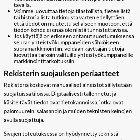
tavalla.
Voimme luovuttaa tietoja tilastollista, tieteellistä
tai historiallista tutkimusta varten edellyttäen,
että tiedot on muutettu sellaiseen muotoon, että
tiedon kohde ei enää ole niistä tunnistettavissa.
Jos käyttäjä on erikseen antanut suostumuksensa
seuran yhteistyökumppaneiden sähköiseen
suoramarkkinointiin, voidaan käyttäjän tietoja
luovuttaa tarkoin valituille yhteistyökumppaneille
markkinointitarkoituksiin.
Rekisterin suojauksen periaatteet
Rekisteriä koskevat manuaaliset aineistot säilytetään
suojatuissa tiloissa. Digitaalisesti tallennetut ja
käsiteltävät tiedot ovat tietokannoissa, jotka ovat
palomuurein, salasanoin ja muiden teknisten keinojen
avulla suojattuja.
Sivujen toteutuksessa on hyödynnetty teknistä