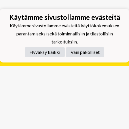
Käytämme sivustollamme evästeitä
Käytämme sivustollamme evästeitä käyttökokemuksen
parantamiseksi sekä toiminnallisiin ja tilastollisiin
tarkoituksiin.
Hyväksy kaikki
Vain pakolliset
Tietosuojaseloste
Tuplajäät Lippumäki - Rauhalahdentie 66, 70820
Kuopio
Tuplajäät Toivala - Tietäjäntie 2, 70900 Toivala
Powered by