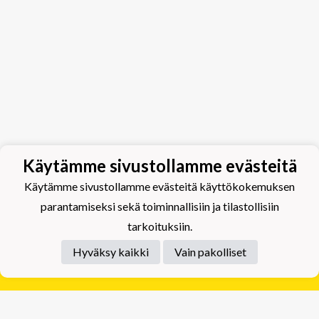
Käytämme sivustollamme evästeitä
Käytämme sivustollamme evästeitä käyttökokemuksen
parantamiseksi sekä toiminnallisiin ja tilastollisiin
tarkoituksiin.
Hyväksy kaikki
Vain pakolliset
Tietosuojaseloste
Tuplajäät Lippumäki - Rauhalahdentie 66, 70820
Kuopio