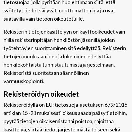
tietosuojaa, jolla pyritään huolehtimaan siitä, että̈
syötetyt tiedot säilyvät muuttumattomina ja ovat
saatavilla vain tietoon oikeutetuille.
Rekisterin tietojenkäsittelyyn on käyttöoikeudet vain
niillä rekisterinpitäjän henkilöstön jäsenillä joiden
työtehtävien suorittaminen sitä edellyttää. Rekisterin
tietojen muokkaaminen ja lukeminen edellyttää
henkilökohtaista tunnistautumista järjestelmään.
Rekisteristä suoritetaan säännöllinen
varmuuskopiointi.
Rekisteröidyn oikeudet
Rekisteröidyllä on EU: tietosuoja-asetuksen 679/2016
artiklan 15 -21 mukaisesti oikeus saada pääsy tietoihin,
pyytää tietojen oikaisemista tai poistoa, rajoittaa
käsittelyä, siirtää tiedot järjestelmästä toiseen sekä