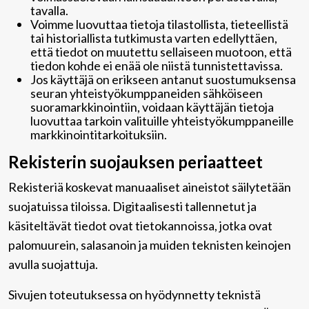
tavalla.
Voimme luovuttaa tietoja tilastollista, tieteellistä
tai historiallista tutkimusta varten edellyttäen,
että tiedot on muutettu sellaiseen muotoon, että
tiedon kohde ei enää ole niistä tunnistettavissa.
Jos käyttäjä on erikseen antanut suostumuksensa
seuran yhteistyökumppaneiden sähköiseen
suoramarkkinointiin, voidaan käyttäjän tietoja
luovuttaa tarkoin valituille yhteistyökumppaneille
markkinointitarkoituksiin.
Rekisterin suojauksen periaatteet
Rekisteriä koskevat manuaaliset aineistot säilytetään
suojatuissa tiloissa. Digitaalisesti tallennetut ja
käsiteltävät tiedot ovat tietokannoissa, jotka ovat
palomuurein, salasanoin ja muiden teknisten keinojen
avulla suojattuja.
Sivujen toteutuksessa on hyödynnetty teknistä