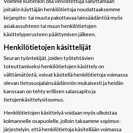
Voimme kuitenkin olla velvoitettuja säilyttämään
joitakin käyttäjän henkilötietoja noudattaaksemme
kirjanpito- tai muuta pakottavaa lainsäädäntöä myös
asiakassuhteen tai muun henkilötietojen
käsittelyperusteen päättymisen jälkeen.
Henkilötietojen käsittelijät
Seuran työntekijät, joiden työtehtävien
toteuttamiseksi henkilötietojen käsittely on
välttämätöntä, voivat käsitellä henkilötietoja voimassa
olevan tietosuojalainsäädännön mukaisesti ja heidän
kanssaan on tehty erillisen salassapito ja
tietojenkäsittelysitoumus.
Henkilötietojen käsittelyä voidaan myös ulkoistaa
kolmannelle osapuolelle, jolloin takaamme sopimus-
järjestelyin, että henkilötietoja käsitellään voimassa