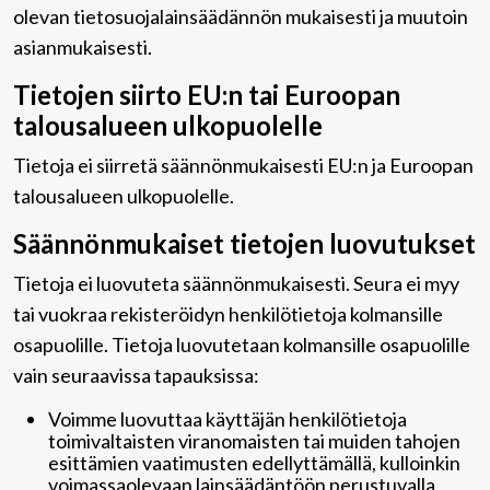
olevan tietosuojalainsäädännön mukaisesti ja muutoin
asianmukaisesti.
Tietojen siirto EU:n tai Euroopan
talousalueen ulkopuolelle
Tietoja ei siirretä säännönmukaisesti EU:n ja Euroopan
talousalueen ulkopuolelle.
Säännönmukaiset tietojen luovutukset
Tietoja ei luovuteta säännönmukaisesti. Seura ei myy
tai vuokraa rekisteröidyn henkilötietoja kolmansille
osapuolille. Tietoja luovutetaan kolmansille osapuolille
vain seuraavissa tapauksissa:
Voimme luovuttaa käyttäjän henkilötietoja
toimivaltaisten viranomaisten tai muiden tahojen
esittämien vaatimusten edellyttämällä, kulloinkin
voimassaolevaan lainsäädäntöön perustuvalla,