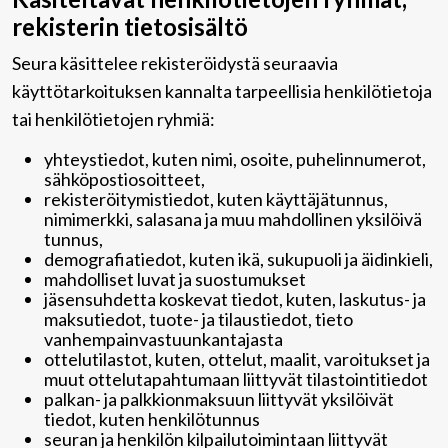
rekisterin tietosisältö
Seura käsittelee rekisteröidystä seuraavia
käyttötarkoituksen kannalta tarpeellisia henkilötietoja
tai henkilötietojen ryhmiä:
yhteystiedot, kuten nimi, osoite, puhelinnumerot,
sähköpostiosoitteet,
rekisteröitymistiedot, kuten käyttäjätunnus,
nimimerkki, salasana ja muu mahdollinen yksilöivä
tunnus,
demografiatiedot, kuten ikä, sukupuoli ja äidinkieli,
mahdolliset luvat ja suostumukset
jäsensuhdetta koskevat tiedot, kuten, laskutus- ja
maksutiedot, tuote- ja tilaustiedot, tieto
vanhempainvastuunkantajasta
ottelutilastot, kuten, ottelut, maalit, varoitukset ja
muut ottelutapahtumaan liittyvät tilastointitiedot
palkan- ja palkkionmaksuun liittyvät yksilöivät
tiedot, kuten henkilötunnus
seuran ja henkilön kilpailutoimintaan liittyvät