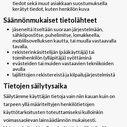
tiedot sekä muut asiakkaan suostumuksella
kerätyt tiedot, kuten henkilön kuva
Säännönmukaiset tietolähteet
jäseneltä itseltään suoraan järjestelmään,
sähköpostitse, puhelimitse, lomakkeella,
mobiilisovelluksen kautta, tai muulla vastaavalla
tavalla,
rekisterinkäsittelijän (pääkäyttäjä) tai
toimihenkilön (ylläpitäjä) syöttäminä
evästeiden tai muiden vastaavien tekniikoiden
avulla
lajiliittojen rekistereistä ja kilpailujärjestelmistä
Tietojen säilytysaika
Säilytämme käyttäjän tietoja vain niin kauan kuin on
tarpeen yllä määriteltyjen henkilötietojen
käyttötarkoitusten toteuttamiseksi kulloinkin
voimassaolevan lainsäädännön mukaisesti.