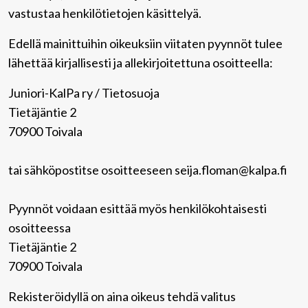
vastustaa henkilötietojen käsittelyä.
Edellä mainittuihin oikeuksiin viitaten pyynnöt tulee
lähettää kirjallisesti ja allekirjoitettuna osoitteella:
Juniori-KalPa ry / Tietosuoja
Tietäjäntie 2
70900 Toivala
tai sähköpostitse osoitteeseen seija.floman@kalpa.fi
Pyynnöt voidaan esittää myös henkilökohtaisesti
osoitteessa
Tietäjäntie 2
70900 Toivala
Rekisteröidyllä on aina oikeus tehdä valitus