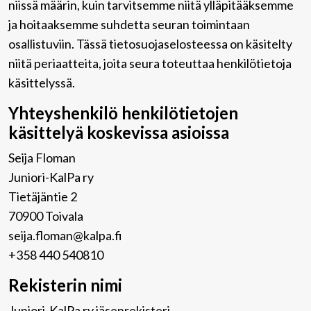
niissä määrin, kuin tarvitsemme niitä ylläpitääksemme
ja hoitaaksemme suhdetta seuran toimintaan
osallistuviin. Tässä tietosuojaselosteessa on käsitelty
niitä periaatteita, joita seura toteuttaa henkilötietoja
käsittelyssä.
Yhteyshenkilö henkilötietojen
käsittelyä koskevissa asioissa
Seija Floman
Juniori-KalPa ry
Tietäjäntie 2
70900 Toivala
seija.floman@kalpa.fi
+358 440 540810
Rekisterin nimi
Juniori-KalPa ry jäsenrekisteri