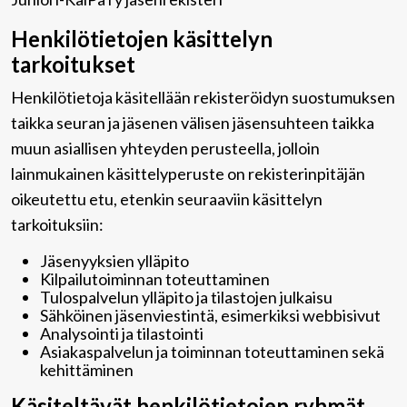
Henkilötietojen käsittelyn
tarkoitukset
Henkilötietoja käsitellään rekisteröidyn suostumuksen
taikka seuran ja jäsenen välisen jäsensuhteen taikka
muun asiallisen yhteyden perusteella, jolloin
lainmukainen käsittelyperuste on rekisterinpitäjän
oikeutettu etu, etenkin seuraaviin käsittelyn
tarkoituksiin:
Jäsenyyksien ylläpito
Kilpailutoiminnan toteuttaminen
Tulospalvelun ylläpito ja tilastojen julkaisu
Sähköinen jäsenviestintä, esimerkiksi webbisivut
Analysointi ja tilastointi
Asiakaspalvelun ja toiminnan toteuttaminen sekä
kehittäminen
Käsiteltävät henkilötietojen ryhmät,