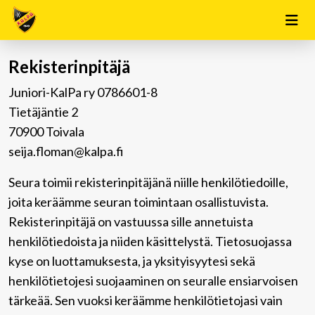
Rekisterinpitäjä
Juniori-KalPa ry 0786601-8
Tietäjäntie 2
70900 Toivala
seija.floman@kalpa.fi
Seura toimii rekisterinpitäjänä niille henkilötiedoille,
joita keräämme seuran toimintaan osallistuvista.
Rekisterinpitäjä on vastuussa sille annetuista
henkilötiedoista ja niiden käsittelystä. Tietosuojassa
kyse on luottamuksesta, ja yksityisyytesi sekä
henkilötietojesi suojaaminen on seuralle ensiarvoisen
tärkeää. Sen vuoksi keräämme henkilötietojasi vain