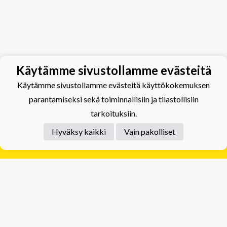
Käytämme sivustollamme evästeitä
Käytämme sivustollamme evästeitä käyttökokemuksen
parantamiseksi sekä toiminnallisiin ja tilastollisiin
tarkoituksiin.
Hyväksy kaikki
Vain pakolliset
Tietosuojaseloste
Tuplajäät Lippumäki - Rauhalahdentie 66, 70820
Kuopio
Tuplajäät Toivala - Tietäjäntie 2, 70900 Toivala