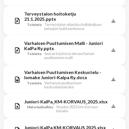
Terveystalon hoitoketju
21.1.2025.pptx
Terveystalon ohjeistus hoitoketjuun
Toiminta
pelaajan loukkaantuessa
Varhaisen Puuttumisen Malli - Juniori
KalPa Ry.pptx
Seuran käytössä olevavrhaisen
Toiminta
puuttumisen malli
Varhaisen Puuttumisen Keskustelu -
lomake Juniori-Kalpa Ry.docx
Varhaisen puuttumisen
Toiminta
keskustelulomake
Juniori-KalPa_KM-KORVAUS_2025.xlsx
Vuoden 2025 km-korvaus
Materiaalisalkku
lomake
Juniori-KalPa KM-KORVAUS 2025.xlsx