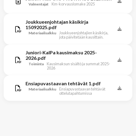
Km-korvauslomake 2025
Valmentajat
Joukkueenjohtajan käsikirja
15092025.pdf
Joukkueenjohtajien käsikirja,
Materiaalisalkku
jota päivitetään kausittain.
Juniori-KalPa kausimaksu 2025-
2026.pdf
Kausimaksun sisältö ja summat 2025-
Toiminta
2026
Ensiapuvastaavan tehtävät 1.pdf
Ensiapuvastaavan tehtävät
Materiaalisalkku
ottelutapahtumissa