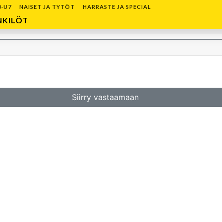
0-U7
NAISET JA TYTÖT
HARRASTE JA SPECIAL
NKILÖT