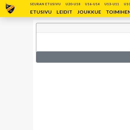
SEURAN ETUSIVU
U20-U18
U16-U14
U13-U11
U1
ETUSIVU
LEIDIT
JOUKKUE
TOIMIHE